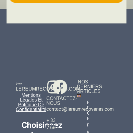
NOS
DERNIERS
LEREUMRECOVERIES.COM
ARTICLES
Mentions
CONTACTEZ-
Légales Et
Fiscalité
NOUS
Politique De
Des
contact@lereumrecoveries.com
Confidentialité
Cryptos
Héritées
+ 33
Choisissez
Property
7 68
Info