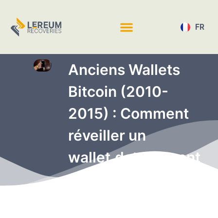
FR
EN
Anciens Wallets
Bitcoin (2010-
2015) : Comment
réveiller un
wallet.dat dormant
?