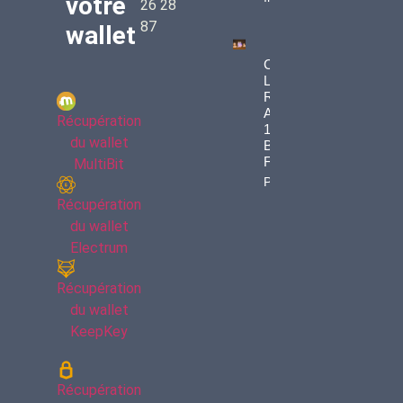
votre
26 28
87
wallet
Comment
LEREUM
RECOVERIES
A Récupéré
Récupération
109 000 € En
du wallet
Bitcoins Pour
François
MultiBit
Property Info
Récupération
du wallet
Electrum
Récupération
du wallet
KeepKey
Récupération