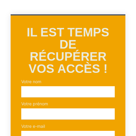
IL EST TEMPS
DE
RÉCUPÉRER
VOS ACCÈS !
Votre nom
Votre prénom
Votre e-mail