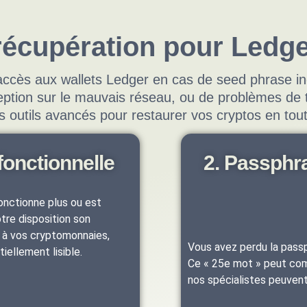
récupération pour Ledg
accès aux wallets Ledger en cas de seed phrase in
eption sur le mauvais réseau, ou de problèmes de t
es outils avancés pour restaurer vos cryptos en tout
fonctionnelle
2. Passphr
onctionne plus ou est
re disposition son
s à vos cryptomonnaies,
Vous avez perdu la passp
ellement lisible.
Ce « 25e mot » peut comp
nos spécialistes peuven