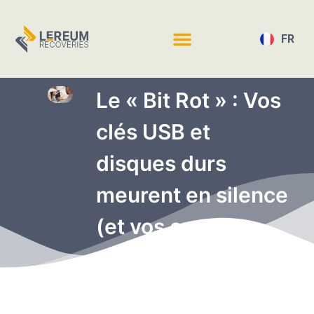
FR
EN
Le « Bit Rot » : Vos
clés USB et
disques durs
meurent en silence
(et vos cryptos
avec)