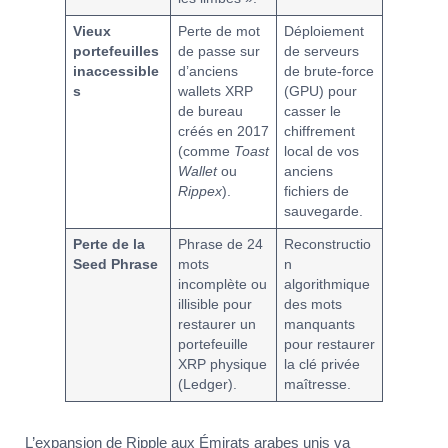
Vieux
Perte de mot
Déploiement
portefeuilles
de passe sur
de serveurs
inaccessible
d’anciens
de brute-force
s
wallets XRP
(GPU) pour
de bureau
casser le
créés en 2017
chiffrement
(comme
Toast
local de vos
Wallet
ou
anciens
Rippex
).
fichiers de
sauvegarde.
Perte de la
Phrase de 24
Reconstructio
Seed Phrase
mots
n
incomplète ou
algorithmique
illisible pour
des mots
restaurer un
manquants
portefeuille
pour restaurer
XRP physique
la clé privée
(Ledger).
maîtresse.
L’expansion de Ripple aux Émirats arabes unis va