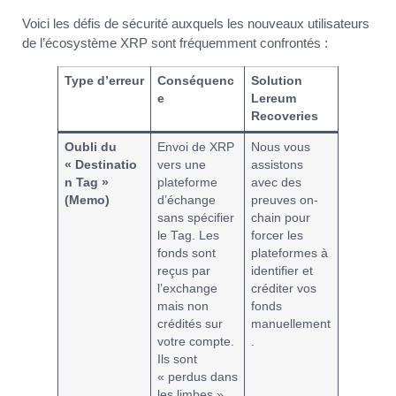
Voici les défis de sécurité auxquels les nouveaux utilisateurs
de l’écosystème XRP sont fréquemment confrontés :
Type d’erreur
Conséquenc
Solution
e
Lereum
Recoveries
Oubli du
Envoi de XRP
Nous vous
« Destinatio
vers une
assistons
n Tag »
plateforme
avec des
(Memo)
d’échange
preuves on-
sans spécifier
chain pour
le Tag. Les
forcer les
fonds sont
plateformes à
reçus par
identifier et
l’exchange
créditer vos
mais non
fonds
crédités sur
manuellement
votre compte.
.
Ils sont
« perdus dans
les limbes ».