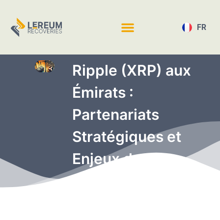
FR
EN
Ripple (XRP) aux
Émirats :
Partenariats
Stratégiques et
Enjeux de
Sécurité