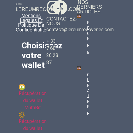
NOS
DERNIERS
LEREUMRECOVERIES.COM
ARTICLES
Mentions
CONTACTEZ-
Légales Et
Fiscalité
NOUS
Politique De
Des
contact@lereumrecoveries.com
Confidentialité
Cryptos
Héritées
+ 33
Choisissez
Property
7 68
Info
votre
26 28
87
wallet
Comment
LEREUM
RECOVERIES
A Récupéré
Récupération
109 000 € En
du wallet
Bitcoins Pour
François
MultiBit
Property Info
Récupération
du wallet