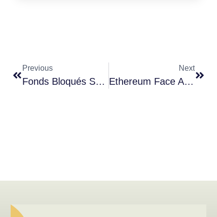
Previous
Next
Fonds Bloqués Sur Une Plateforme Crypto : Que Faire En Cas De Faillite (FTX, BlockFi Et Autres) ?
Ethereum Face Au Bitcoin : Qui Est Le Plus Résilient Aux Attaques À 51 % ? Un Débat De Sécurité Crucial