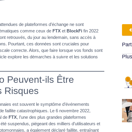
nattendues de plateformes d’échange ne sont
lématiques comme ceux de
FTX
et
BlockFi
fin 2022
 sont retrouvés, du jour au lendemain, sans accès à
ions. Pourtant, ces données sont cruciales pour
Part
scale correcte. Alors, que faire lorsque vos fonds sont
Plus
ticle explore les démarches à suivre et les solutions
 Peuvent-ils Être
s Risques
onnaies est souvent le symptôme d’événements
de faillite catastrophiques. Le 6 novembre 2022,
al de
FTX
, l’une des plus grandes plateformes
té suspendus, piégeant des milliers d’utilisateurs et
ptomonnaies, a également déclaré faillite, entraînant