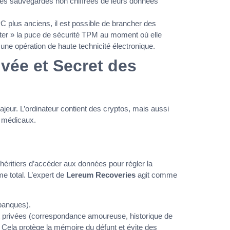
t des sauvegardes non chiffrées de leurs données
C plus anciens, il est possible de brancher des
ter » la puce de sécurité TPM au moment où elle
une opération de haute technicité électronique.
rivée et Secret des
ajeur. L’ordinateur contient des cryptos, mais aussi
s médicaux.
éritiers d’accéder aux données pour régler la
e total. L’expert de
Lereum Recoveries
agit comme
 banques).
t privées (correspondance amoureuse, historique de
e. Cela protège la mémoire du défunt et évite des