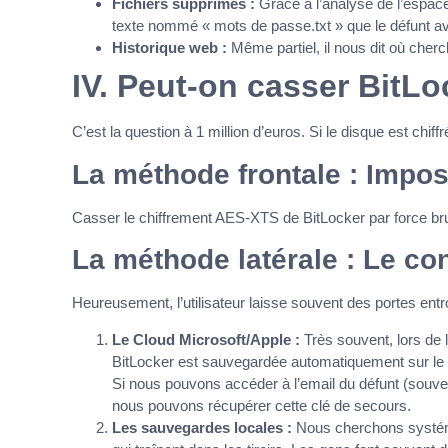
Fichiers supprimés :
Grâce à l’analyse de l’espace
texte nommé « mots de passe.txt » que le défunt avai
Historique web :
Même partiel, il nous dit où cher
IV. Peut-on casser BitLo
C’est la question à 1 million d’euros. Si le disque est chiff
La méthode frontale : Impos
Casser le chiffrement AES-XTS de BitLocker par force brut
La méthode latérale : Le c
Heureusement, l’utilisateur laisse souvent des portes entr
Le Cloud Microsoft/Apple :
Très souvent, lors de l’
BitLocker est sauvegardée automatiquement sur le c
Si nous pouvons accéder à l’email du défunt (souven
nous pouvons récupérer cette clé de secours.
Les sauvegardes locales :
Nous cherchons systém