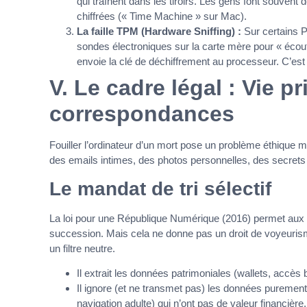
qui traînent dans les tiroirs. Les gens font souven
chiffrées (« Time Machine » sur Mac).
La faille TPM (Hardware Sniffing) :
Sur certains P
sondes électroniques sur la carte mère pour « écou
envoie la clé de déchiffrement au processeur. C’est 
V. Le cadre légal : Vie p
correspondances
Fouiller l’ordinateur d’un mort pose un problème éthique m
des emails intimes, des photos personnelles, des secret
Le mandat de tri sélectif
La loi pour une République Numérique (2016) permet aux h
succession. Mais cela ne donne pas un droit de voyeurism
un filtre neutre.
Il extrait les données patrimoniales (wallets, accès
Il ignore (et ne transmet pas) les données puremen
navigation adulte) qui n’ont pas de valeur financièr