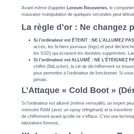
Avant même d’appeler
Lereum Recoveries
, le comporte
mauvaise manipulation de quelques secondes peut détruire
La règle d’or : Ne changez p
Si l’ordinateur est ÉTEINT : NE L’ALLUMEZ PAS
accès, les fichiers journaux (logs) et peut déclen
les SSD) qui écrasent les données supprimées. Lais
Si l’ordinateur est ALLUMÉ : NE L’ÉTEIGNEZ P
chiffré (BitLocker), la clé de déchiffrement se trou
pour permettre à l’ordinateur de fonctionner. Si vous
jamais.
L’Attaque « Cold Boot » (Dé
Si l’ordinateur est allumé (même verrouillé), un expert peu
mémoire RAM (avec un spray réfrigérant) et la transférer r
de chiffrement avant qu’elle ne s’efface. C’est une techni
laboratoire forensic.