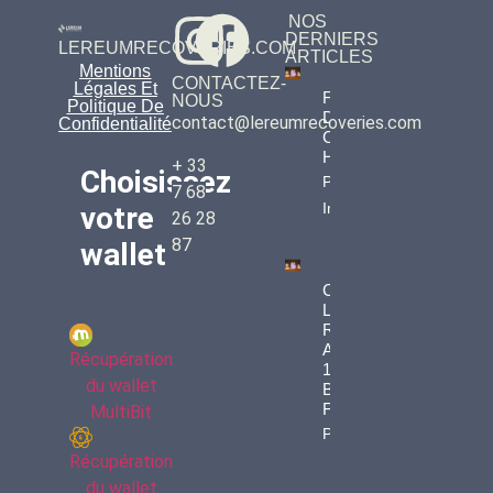
NOS
DERNIERS
LEREUMRECOVERIES.COM
ARTICLES
Mentions
CONTACTEZ-
Légales Et
Fiscalité
NOUS
Politique De
Des
contact@lereumrecoveries.com
Confidentialité
Cryptos
Héritées
+ 33
Choisissez
Property
7 68
Info
votre
26 28
87
wallet
Comment
LEREUM
RECOVERIES
A Récupéré
Récupération
109 000 € En
du wallet
Bitcoins Pour
François
MultiBit
Property Info
Récupération
du wallet