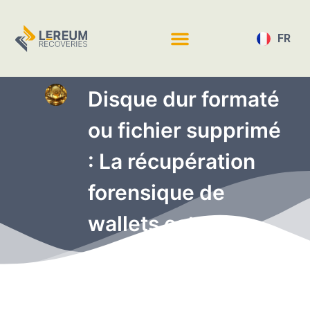
FR
EN
Disque dur formaté
ou fichier supprimé
: La récupération
forensique de
wallets est-elle
possible ?