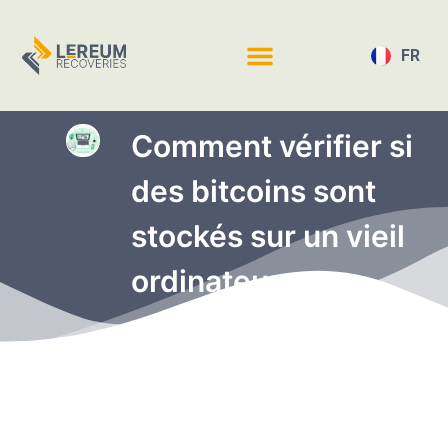
FR
EN
Comment vérifier si
des bitcoins sont
stockés sur un vieil
ordinateur que
vous avez récupéré