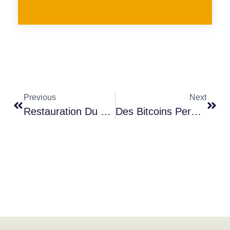
Previous
Next
Restauration Du Hidden Wallet Ledger – Que Faire Lorsque Vous Perdez L’accès À Votre Hidden Wallet Ledger ?
Des Bitcoins Perdus À Jamais : La Fortune Oubliée De James Howells (et Comment Éviter Ce Cauchemar)