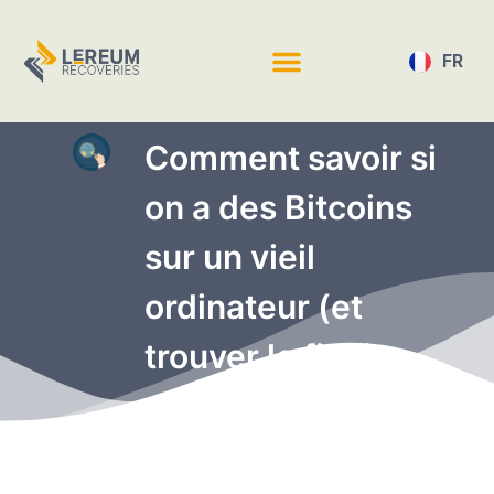
FR
EN
Comment savoir si
on a des Bitcoins
sur un vieil
ordinateur (et
trouver le fichier
wallet.dat) ?