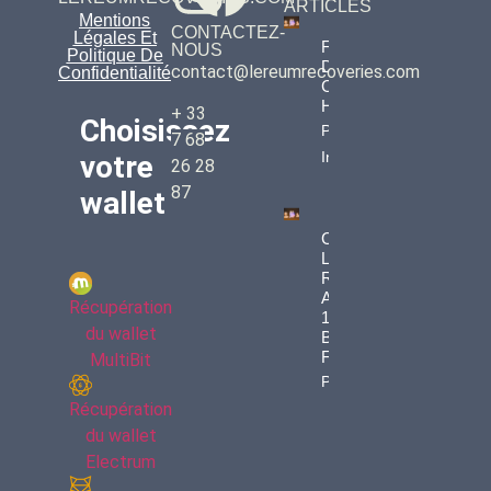
ARTICLES
Mentions
CONTACTEZ-
Légales Et
Fiscalité
NOUS
Politique De
Des
contact@lereumrecoveries.com
Confidentialité
Cryptos
Héritées
+ 33
Choisissez
Property
7 68
Info
votre
26 28
87
wallet
Comment
LEREUM
RECOVERIES
A Récupéré
Récupération
109 000 € En
du wallet
Bitcoins Pour
François
MultiBit
Property Info
Récupération
du wallet
Electrum