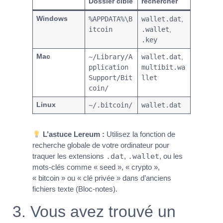
Dossier cible
rechercher
Windows
%APPDATA%\B
wallet.dat
,
itcoin
.wallet
,
.key
Mac
~/Library/A
wallet.dat
,
pplication
multibit.wa
Support/Bit
llet
coin/
Linux
~/.bitcoin/
wallet.dat
L’astuce Lereum :
Utilisez la fonction de
recherche globale de votre ordinateur pour
traquer les extensions
.dat
,
.wallet
, ou les
mots-clés comme « seed », « crypto »,
« bitcoin » ou « clé privée » dans d’anciens
fichiers texte (Bloc-notes).
3. Vous avez trouvé un