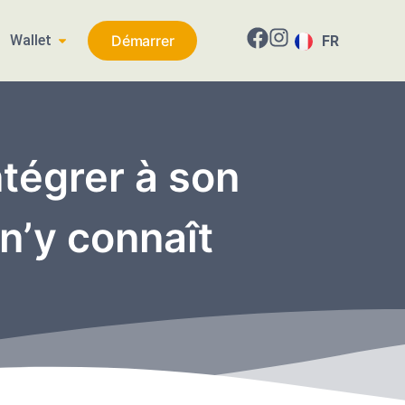
Wallet
Démarrer
FR
EN
ntégrer à son
n’y connaît