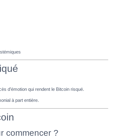
systémiques
liqué
ès d’émotion qui rendent le Bitcoin risqué.
monial à part entière.
coin
our commencer ?