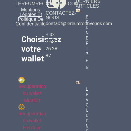
DERNIERS
LEREUMRECOVERIES.COM
ARTICLES
Mentions
CONTACTEZ-
Légales Et
Bitcoins
NOUS
Politique De
Perdus :
contact@lereumrecoveries.com
Confidentialité
Des
Millions
+ 33
Choisissez
Envolés
7 68
Pour
votre
Toujours
26 28
?
87
wallet
Property
Info
Récupération
Le « Bit
du wallet
Rot » :
Vos
MultiBit
Clés
USB Et
Récupération
Disques
du wallet
Durs
Meurent
Electrum