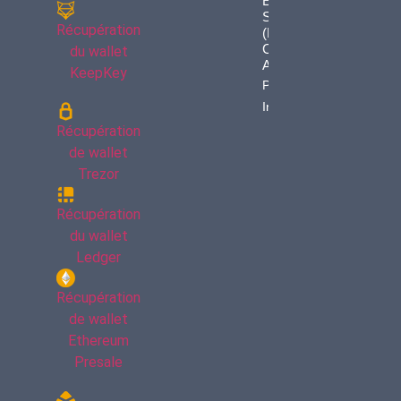
En
Silence
Récupération
(et Vos
Cryptos
du wallet
Avec)
KeepKey
Property
Info
Récupération
de wallet
Trezor
Récupération
du wallet
Ledger
Récupération
de wallet
Ethereum
Presale