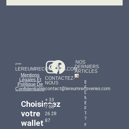
NOS
DERNIERS
LEREUMRECOVERIES.COM
ARTICLES
Mentions
CONTACTEZ-
Légales Et
Bitcoins
NOUS
Politique De
Perdus :
contact@lereumrecoveries.com
Confidentialité
Des
Millions
+ 33
Choisissez
Envolés
7 68
Pour
votre
Toujours
26 28
?
87
wallet
Property