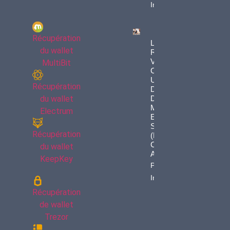
Info
Récupération
Le « Bit
du wallet
Rot » :
Vos
MultiBit
Clés
USB Et
Récupération
Disques
du wallet
Durs
Meurent
Electrum
En
Silence
Récupération
(et Vos
Cryptos
du wallet
Avec)
KeepKey
Property
Info
Récupération
de wallet
Trezor