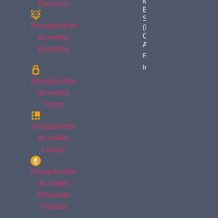
Meurent
Electrum
En
Silence
Récupération
(et Vos
Cryptos
du wallet
Avec)
KeepKey
Property
Info
Récupération
de wallet
Trezor
Récupération
du wallet
Ledger
Récupération
de wallet
Ethereum
Presale