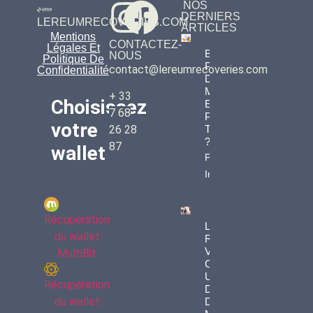
NOS
DERNIERS
LEREUMRECOVERIES.COM
ARTICLES
Mentions
CONTACTEZ-
Légales Et
Bitcoins
NOUS
Politique De
Perdus :
contact@lereumrecoveries.com
Confidentialité
Des
Millions
+ 33
Choisissez
Envolés
7 68
Pour
votre
Toujours
26 28
?
87
wallet
Property
Info
Récupération
Le « Bit
du wallet
Rot » :
Vos
MultiBit
Clés
USB Et
Récupération
Disques
du wallet
Durs